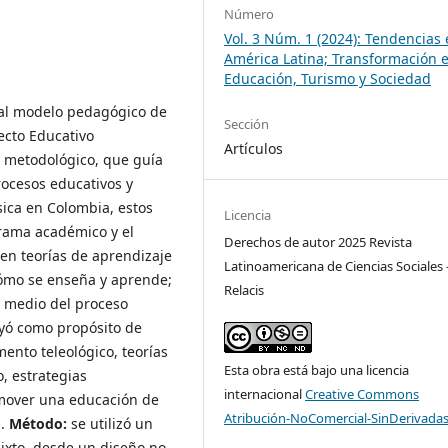
Número
Vol. 3 Núm. 1 (2024): Tendencias
América Latina; Transformación e
Educación, Turismo y Sociedad
 al modelo pedagógico de
Sección
yecto Educativo
Artículos
y metodológico, que guía
procesos educativos y
sica en Colombia, estos
Licencia
grama académico y el
Derechos de autor 2025 Revista
 en teorías de aprendizaje
Latinoamericana de Ciencias Sociales 
cómo se enseña y aprende;
Relacis
or medio del proceso
luyó como propósito de
ento teleológico, teorías
Esta obra está bajo una licencia
, estrategias
internacional
Creative Commons
mover una educación de
Atribución-NoComercial-SinDerivadas
a.
Método:
se utilizó un
mixto, desde un diseño no