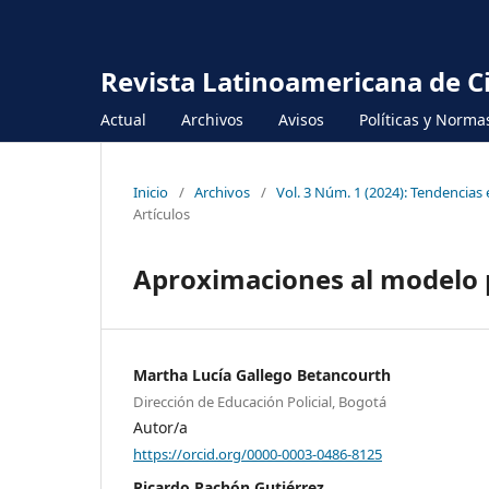
Revista Latinoamericana de Cie
Actual
Archivos
Avisos
Políticas y Normas
Inicio
/
Archivos
/
Vol. 3 Núm. 1 (2024): Tendencias
Artículos
Aproximaciones al modelo p
Martha Lucía Gallego Betancourth
Dirección de Educación Policial, Bogotá
Autor/a
https://orcid.org/0000-0003-0486-8125
Ricardo Pachón Gutiérrez