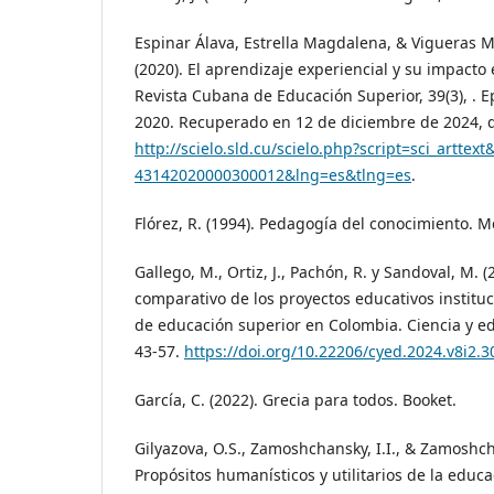
Espinar Álava, Estrella Magdalena, & Vigueras M
(2020). El aprendizaje experiencial y su impacto 
Revista Cubana de Educación Superior, 39(3), . 
2020. Recuperado en 12 de diciembre de 2024, 
http://scielo.sld.cu/scielo.php?script=sci_arttex
43142020000300012&lng=es&tlng=es
.
Flórez, R. (1994). Pedagogía del conocimiento. M
Gallego, M., Ortiz, J., Pachón, R. y Sandoval, M. (
comparativo de los proyectos educativos instituc
de educación superior en Colombia. Ciencia y e
43-57.
https://doi.org/10.22206/cyed.2024.v8i2.3
García, C. (2022). Grecia para todos. Booket.
Gilyazova, O.S., Zamoshchansky, I.I., & Zamoshch
Propósitos humanísticos y utilitarios de la educa