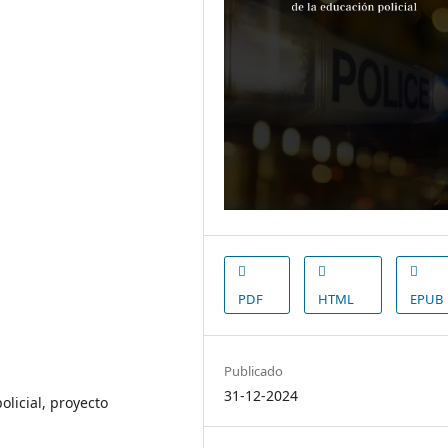
PDF
HTML
EPUB
Publicado
31-12-2024
licial, proyecto