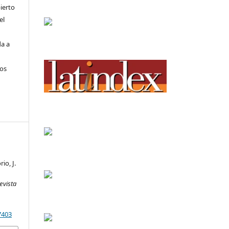
ierto
el
da a
los
rio, J.
evista
7403