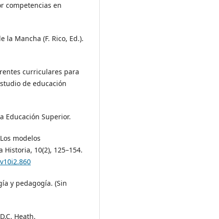
or competencias en
 la Mancha (F. Rico, Ed.).
erentes curriculares para
estudio de educación
la Educación Superior.
. Los modelos
 Historia, 10(2), 125–154.
.v10i2.860
gía y pedagogía. (Sin
D.C. Heath.