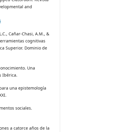
evelopmental and
5
.C., Cañar-Chasi, A.M., &
erramientas cognitivas
ica Superior. Dominio de
 conocimiento. Una
s Ibérica.
 para una epistemología
XXI.
mentos sociales.
xiones a catorce años de la