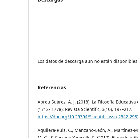
Los datos de descarga aún no están disponibles
Referencias
Abreu Suárez, A. J. (2018). La Filosofía Educativ
(1712- 1778). Revista Scientific, 3(10), 197–217.
https://doi.org/10.29394/Scientific.issn.2542-29
Aguilera-Ruiz, C., Manzano-León, A., Martínez-M
M. C., & Casiano Yanicelli, C. (2017). El modelo 