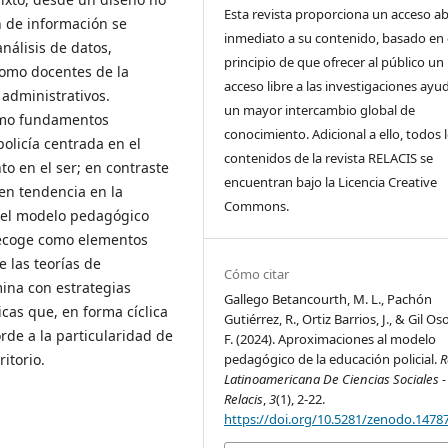
Esta revista proporciona un acceso ab
 de información se
inmediato a su contenido, basado en 
nálisis de datos,
principio de que ofrecer al público un
como docentes de la
acceso libre a las investigaciones ayu
 administrativos.
un mayor intercambio global de
omo fundamentos
conocimiento. Adicional a ello, todos 
olicía centrada en el
contenidos de la revista RELACIS se
o en el ser; en contraste
encuentran bajo la Licencia Creative
en tendencia en la
Commons.
el modelo pedagógico
recoge como elementos
 las teorías de
Cómo citar
mina con estrategias
Gallego Betancourth, M. L., Pachón
cas que, en forma cíclica
Gutiérrez, R., Ortiz Barrios, J., & Gil Oso
orde a la particularidad de
F. (2024). Aproximaciones al modelo
pedagógico de la educación policial.
R
itorio.
Latinoamericana De Ciencias Sociales -
Relacis
,
3
(1), 2-22.
https://doi.org/10.5281/zenodo.1478