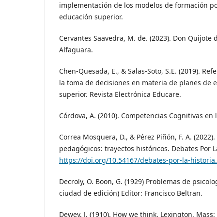
implementación de los modelos de formación p
educación superior.
Cervantes Saavedra, M. de. (2023). Don Quijote de
Alfaguara.
Chen-Quesada, E., & Salas-Soto, S.E. (2019). Ref
la toma de decisiones en materia de planes de 
superior. Revista Electrónica Educare.
Córdova, A. (2010). Competencias Cognitivas en 
Correa Mosquera, D., & Pérez Piñón, F. A. (2022)
pedagógicos: trayectos históricos. Debates Por La
https://doi.org/10.54167/debates-por-la-historia
Decroly, O. Boon, G. (1929) Problemas de psicolo
ciudad de edición) Editor: Francisco Beltran.
Dewey, J. (1910). How we think. Lexington, Mass: 