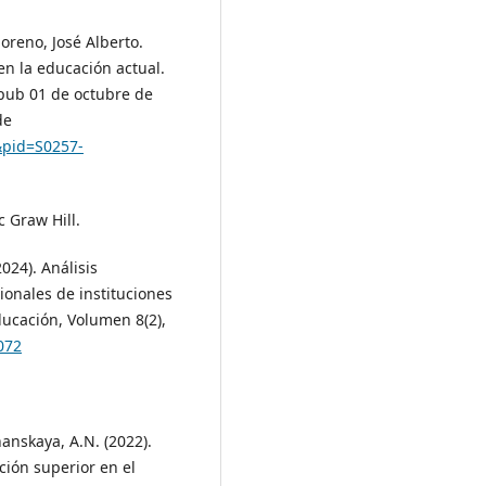
oreno, José Alberto.
en la educación actual.
Epub 01 de octubre de
de
t&pid=S0257-
c Graw Hill.
2024). Análisis
ionales de instituciones
ducación, Volumen 8(2),
072
anskaya, A.N. (2022).
ción superior en el