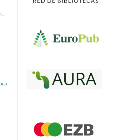
s -
rica