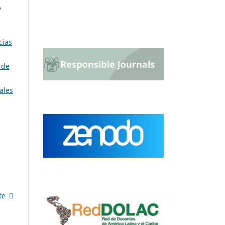
,
cias
 de
ales
te