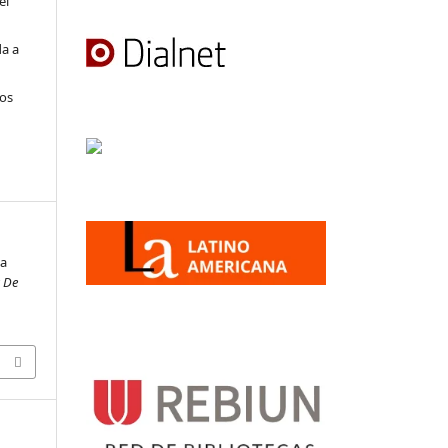
el
da a
los
va
a De