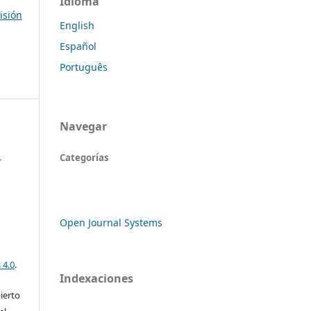
Idioma
isión
English
Español
Português
Navegar
Categorías
-
Open Journal Systems
 4.0
.
Indexaciones
ierto