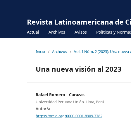
Revista Latinoamericana de Cie
Actual
Archivos
Avisos
Políticas y Normas
Inicio
/
Archivos
/
Vol. 1 Núm. 2 (2023): Una nueva v
Una nueva visión al 2023
Rafael Romero - Carazas
Universidad Peruana Unión. Lima, Perú
Autor/a
https://orcid.org/0000-0001-8909-7782