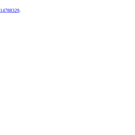
o.14788329
.